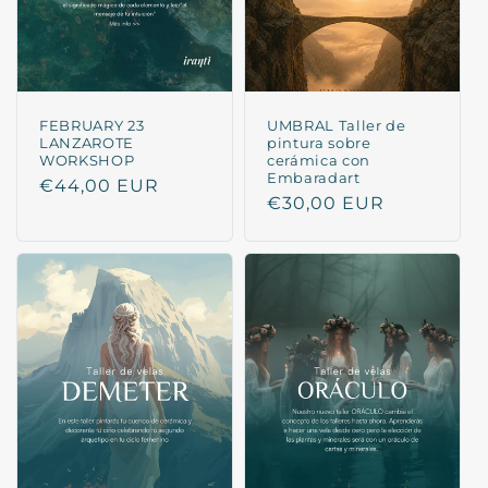
FEBRUARY 23
UMBRAL Taller de
LANZAROTE
pintura sobre
WORKSHOP
cerámica con
Embaradart
Regular
€44,00 EUR
Regular
€30,00 EUR
price
price