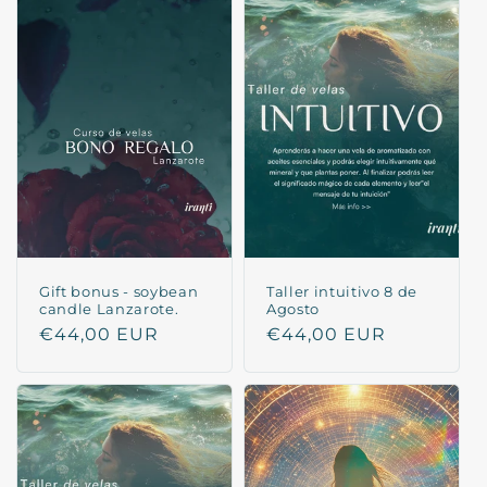
Gift bonus - soybean
Taller intuitivo 8 de
candle Lanzarote.
Agosto
Regular
€44,00 EUR
Regular
€44,00 EUR
price
price