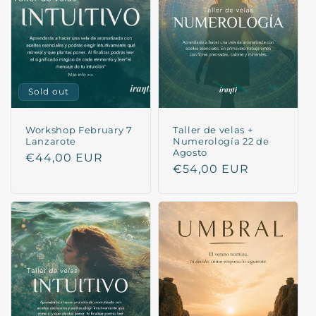
Sold out
Workshop February 7
Taller de velas +
Lanzarote
Numerología 22 de
Agosto
Regular
€44,00 EUR
Regular
€54,00 EUR
price
price