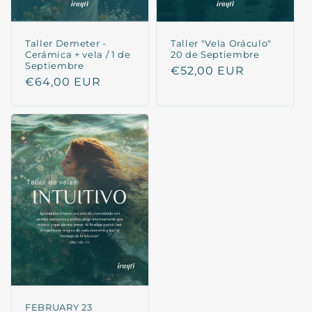
Taller Demeter -
Taller "Vela Oráculo"
Cerámica + vela / 1 de
20 de Septiembre
Septiembre
Regular
€52,00 EUR
Regular
€64,00 EUR
price
price
FEBRUARY 23