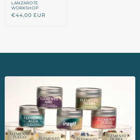
LANZAROTE
WORKSHOP
Regular
€44,00 EUR
price