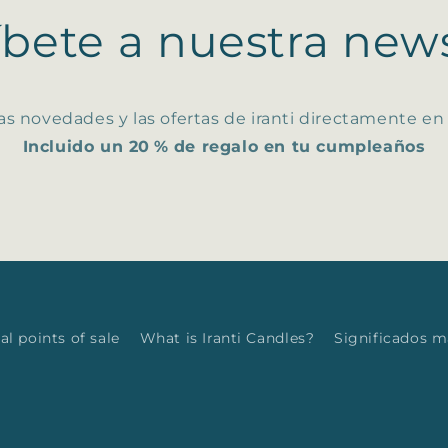
íbete a nuestra news
as novedades y las ofertas de iranti directamente en
Incluido un 20 % de regalo en tu cumpleaños
al points of sale
What is Iranti Candles?
Significados 