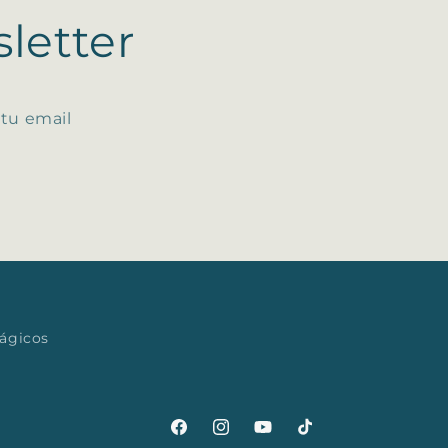
letter
 tu email
mágicos
Facebook
Instagram
YouTube
TikTok