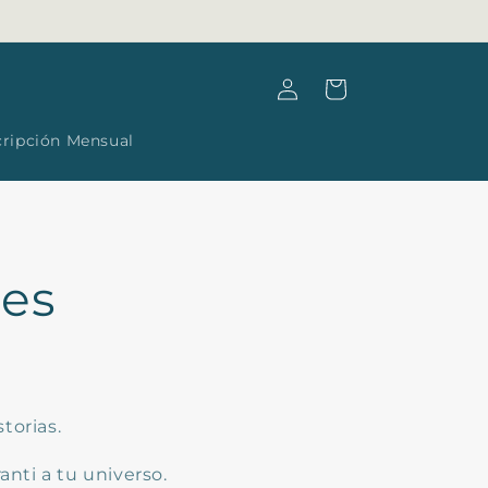
Log
Cart
in
cripción Mensual
les
torias.
anti a tu universo.