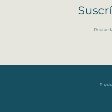
Suscr
Recibe l
Physic