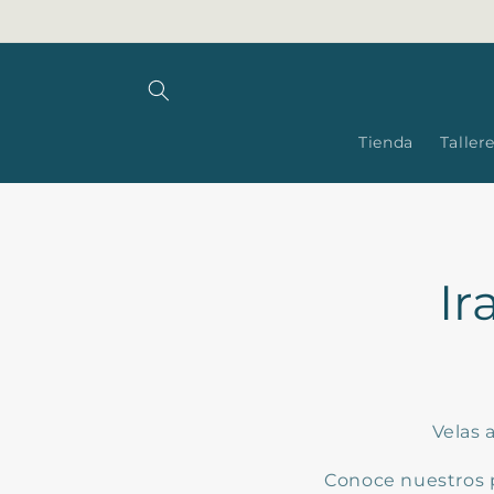
Skip to
content
Tienda
Taller
Ir
Velas 
Conoce nuestros pa